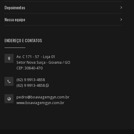
Depoimentos
Nossa equipe
ENDEREÇO E CONTATOS
Av. C 171 - 57 - Loja 01
Setor Nova Suiça - Goiania / GO
CEP: 30840-470
(62) 9 9913-4858
(62) 9 9913-4858
pedro@boaviagemgyn.com.br
www.boaviagemgyn.com.br