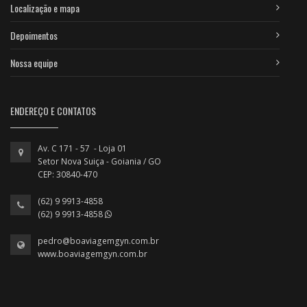
Localização e mapa
Depoimentos
Nossa equipe
ENDEREÇO E CONTATOS
Av. C 171 - 57 - Loja 01
Setor Nova Suiça - Goiania / GO
CEP: 30840-470
(62) 9 9913-4858
(62) 9 9913-4858
pedro@boaviagemgyn.com.br
www.boaviagemgyn.com.br