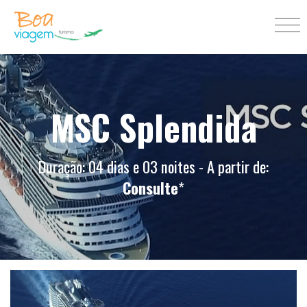
MSC Splendida
Duração: 04 dias e 03 noites - A partir de:
Consulte
*