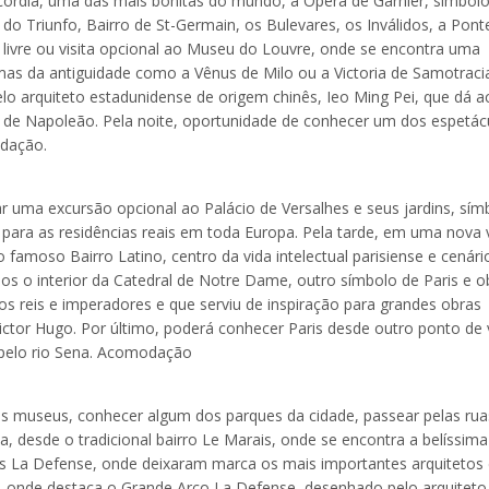
córdia, uma das mais bonitas do mundo, a Ópera de Garnier, símbol
do Triunfo, Bairro de St-Germain, os Bulevares, os Inválidos, a Pont
e livre ou visita opcional ao Museu do Louvre, onde se encontra uma
imas da antiguidade como a Vênus de Milo ou a Victoria de Samotraci
pelo arquiteto estadunidense de origem chinês, Ieo Ming Pei, que dá 
 Napoleão. Pela noite, oportunidade de conhecer um dos espetác
odação.
zar uma excursão opcional ao Palácio de Versalhes e seus jardins, sím
ara as residências reais em toda Europa. Pela tarde, em uma nova v
 famoso Bairro Latino, centro da vida intelectual parisiense e cenári
os o interior da Catedral de Notre Dame, outro símbolo de Paris e o
os reis e imperadores e que serviu de inspiração para grandes obras
ctor Hugo. Por último, poderá conhecer Paris desde outro ponto de v
pelo rio Sena. Acomodação
eus museus, conhecer algum dos parques da cidade, passear pelas rua
a, desde o tradicional bairro Le Marais, onde se encontra a belíssima
ças La Defense, onde deixaram marca os mais importantes arquitetos
, onde destaca o Grande Arco La Defense, desenhado pelo arquiteto