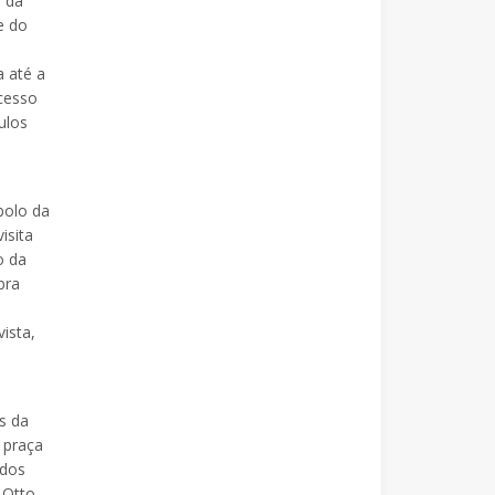
o da
e do
a até a
acesso
ulos
bolo da
isita
o da
bra
ista,
s da
 praça
 dos
 Otto