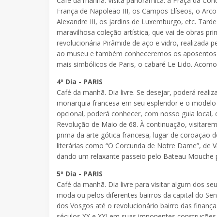
Café da manhã. Visita panorâmica: a Praça da Con
França de Napoleão III, os Campos Elíseos, o Arco 
Alexandre III, os jardins de Luxemburgo, etc. Tard
maravilhosa coleção artística, que vai de obras pr
revolucionária Pirâmide de aço e vidro, realizada 
ao museu e também conheceremos os aposentos de
mais simbólicos de Paris, o cabaré Le Lido. Acom
4º Dia - PARIS
Café da manhã. Dia livre. Se desejar, poderá reali
monarquia francesa em seu esplendor e o modelo p
opcional, poderá conhecer, com nosso guia local, o
Revolução de Maio de 68. À continuação, visitarem
prima da arte gótica francesa, lugar de coroação d
literárias como “O Corcunda de Notre Dame”, de Vi
dando um relaxante passeio pelo Bateau Mouche 
5º Dia - PARIS
Café da manhã. Dia livre para visitar algum dos s
moda ou pelos diferentes bairros da capital do Sen
dos Vosgos até o revolucionário bairro das finan
séculos XX e XXI em suas imponentes construções