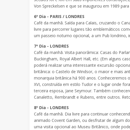
Von Spreckelsen e que se inaugurou em 1989 par
6º Dia - PARIS / LONDRES
Café da manhã. Saída para Calais, cruzando o Can
livre para percorrer lugares tão emblemáticos como
um passeio noturno opcional, a um Pub londrino,
7º Dia - LONDRES
Café da manhã. Visita panorâmica: Casas do Parlam
Buckingham, Royal Albert Hall, etc. (Em alguns casos
poderá realizar uma interessante excursão opcion
britânica: o Castelo de Windsor, o maior e mais a
monarquia britânica há 900 anos. Conheceremos o i
XVI, construída em estilo Tudor e o lugar onde fora
terceira esposa, Jane Seymour. Também conhecer
Canaletto, Rembrandt e Rubens, entre outros. Re
8º Dia - LONDRES
Café da manhã. Dia livre para continuar conhece
animado Covent Garden, ou desfrutar de algum dos 
uma visita opcional ao Museu Britânico, onde pod