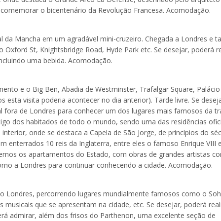
a comemorar o bicentenário da Revolução Francesa. Acomodação.
al da Mancha em um agradável mini-cruzeiro. Chegada a Londres e t
 Oxford St, Knightsbridge Road, Hyde Park etc. Se desejar, poderá re
 incluindo uma bebida. Acomodação.
ento e o Big Ben, Abadia de Westminster, Trafalgar Square, Palácio
 esta visita poderia acontecer no dia anterior). Tarde livre. Se deseja
al fora de Londres para conhecer um dos lugares mais famosos da tr
ntigo dos habitados de todo o mundo, sendo uma das residências ofic
nterior, onde se destaca a Capela de São Jorge, de princípios do sé
m enterrados 10 reis da Inglaterra, entre eles o famoso Enrique VIII 
emos os apartamentos do Estado, com obras de grandes artistas c
torno a Londres para continuar conhecendo a cidade. Acomodação.
ndo Londres, percorrendo lugares mundialmente famosos como o Soh
musicais que se apresentam na cidade, etc. Se desejar, poderá real
erá admirar, além dos frisos do Parthenon, uma excelente seção de