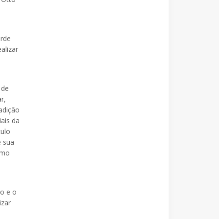
arde
alizar
 de
r,
adição
iais da
culo
e sua
omo
o e o
izar