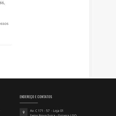
66,
ossos
ENDEREÇO E CONTATOS
Av. C 171 - 57 - Loja 01
Setor Nova Suiça - Goiania / GO