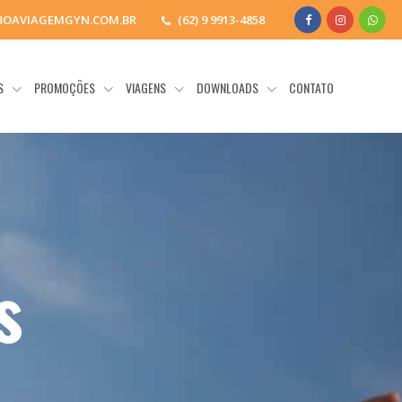
BOAVIAGEMGYN.COM.BR
(62) 9 9913-4858
OS
PROMOÇÕES
VIAGENS
DOWNLOADS
CONTATO
s